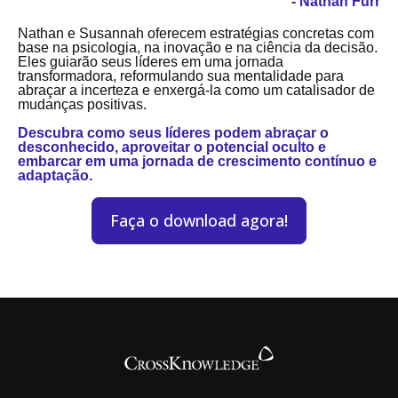
- Nathan Furr
Nathan e Susannah oferecem estratégias concretas com
base na psicologia, na inovação e na ciência da decisão.
Eles guiarão seus líderes em uma jornada
transformadora, reformulando sua mentalidade para
abraçar a incerteza e enxergá-la como um catalisador de
mudanças positivas.
Descubra como seus líderes podem abraçar o
desconhecido, aproveitar o potencial oculto e
embarcar em uma jornada de crescimento contínuo e
adaptação.
Faça o download agora!