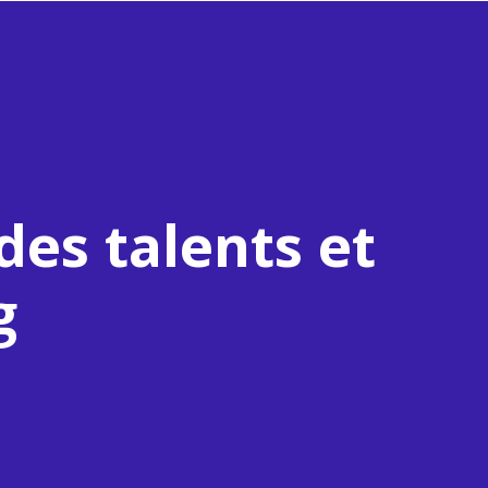
es talents et
g